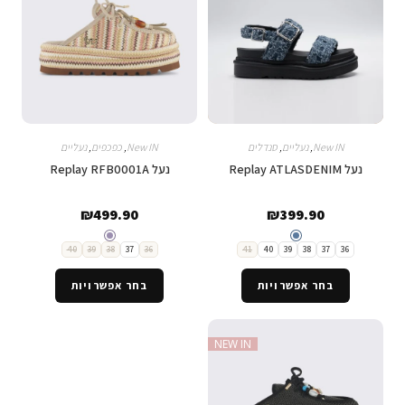
New IN
,
נעליים
,
סנדלים
New IN
,
כפכפים
,
נעליים
נעל Replay ATLASDENIM
נעל Replay RFB0001A
₪
499.90
₪
399.90
40
39
38
37
36
41
40
39
38
37
36
בחר אפשרויות
בחר אפשרויות
NEW IN