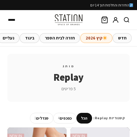
החזרות והחלפות תוך 14 יום
חדש
קיץ 2026
חזרה לבית הספר
ביגוד
נעליים
מותג
Replay
5 פריטים
הכל
כפכפים
סנדלים
קטגוריות Replay:
1
4
NEW IN
NEW IN