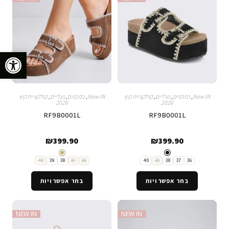
פתח סרגל נגישות
New IN
,
כפכפים
,
נעליים
,
קולקציית קיץ
New IN
,
כפכפים
,
נעליים
,
קולקציית קיץ
2026
2026
RF9B0001L
RF9B0001L
₪
399.90
₪
399.90
40
39
38
37
36
40
39
38
37
36
בחר אפשרויות
בחר אפשרויות
NEW IN
NEW IN