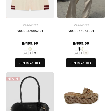
New IN
,
ביגוד
New IN
,
ביגוד
גס V6GB06Z0651
גס V6GD05Z0652
₪
499.90
₪
699.00
XS
S
M
XS
S
M
בחר אפשרויות
בחר אפשרויות
NEW IN