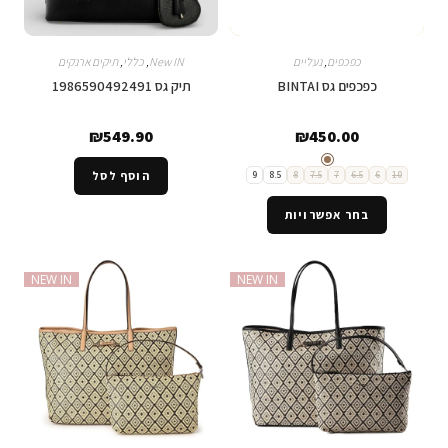
כפכפים
,
נעליים
New IN
,
כללי
,
תיקים ארנקים
כפכפים גס BINTAI
תיק גס 1986590492491
₪
549.90
₪
450.00
10
6
6.5
7
7.5
8
8.5
9
הוסף לסל
בחר אפשרויות
NEW IN
NEW IN