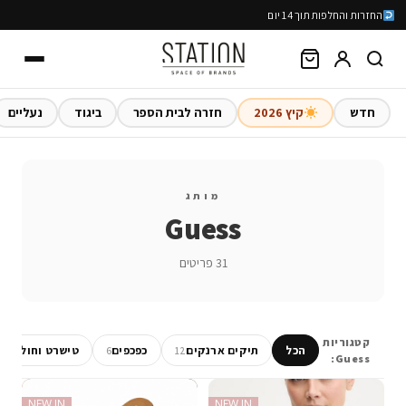
החזרות והחלפות תוך 14 יום
חדש
קיץ 2026
חזרה לבית הספר
ביגוד
נעליים
מותג
Guess
31 פריטים
קטגוריות
הכל
תיקים ארנקים
כפכפים
טישרט וחולצות
2
6
12
Guess:
NEW IN
NEW IN