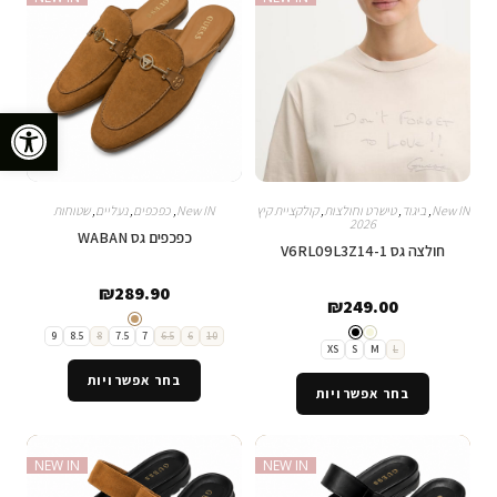
פתח סרגל נגישות
New IN
,
ביגוד
,
טישרט וחולצות
,
קולקציית קיץ
New IN
,
כפכפים
,
נעליים
,
שטוחות
2026
כפכפים גס WABAN
חולצה גס V6RL09L3Z14-1
₪
289.90
₪
249.00
9
8.5
8
7.5
7
6.5
6
10
XS
S
M
L
בחר אפשרויות
בחר אפשרויות
NEW IN
NEW IN