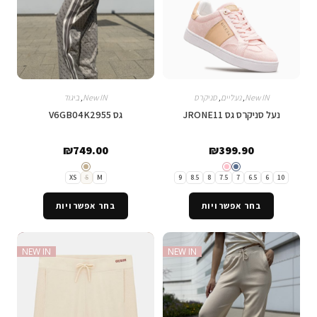
New IN
,
נעליים
,
סניקרס
New IN
,
ביגוד
נעל סניקרס גס JRONE11
גס V6GB04K2955
₪
749.00
₪
399.90
XS
S
M
9
8.5
8
7.5
7
6.5
6
10
בחר אפשרויות
בחר אפשרויות
NEW IN
NEW IN