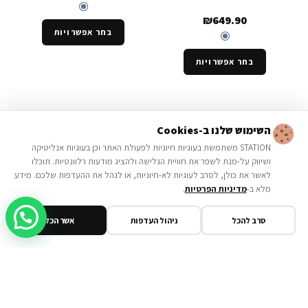
₪
649.90
בחר אפשרויות
בחר אפשרויות
NEW IN
NEW IN
השימוש שלנו ב-Cookies
STATION משתמשת בעוגיות חיוניות לפעולת האתר וכן בעוגיות אנליטיקה
ושיווק על-מנת לשפר את חוויית הגלישה ולהציג מודעות רלוונטיות. תוכלו
לאשר את כולן, לסרב לעוגיות לא-חיוניות, או לנהל את ההעדפות שלכם. מידע
מלא ב-
מדיניות הפרטיות
.
סרב להכל
ניהול העדפות
אשר הכל
New IN
,
תיקים ארנקים
New IN
,
תיקים ארנקים
ארנק גס 198659053567
תיק גס 198659054298