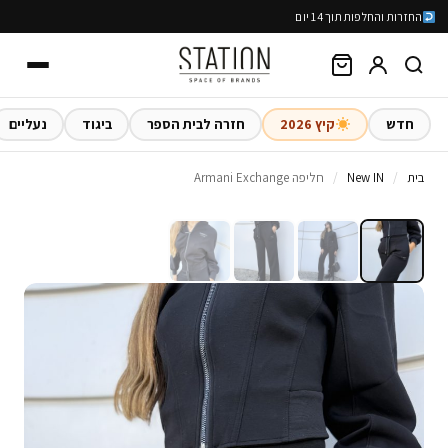
החזרות והחלפות תוך 14 יום
חדש
קיץ 2026
חזרה לבית הספר
ביגוד
נעליים
בית
/
New IN
/
חליפה Armani Exchange