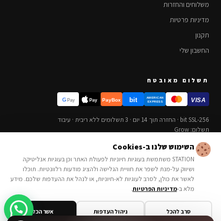
משלוחים והחזרות
מדיניות פרטיות
תקנון
החשבון שלי
תשלום מאובטח
bit
AMERICAN
G
VISA
PayBox
Pay
Pay
EXPRESS
256-bit SSL · החזרה תוך 14 יום · 3 תשלומים ללא ריבית · עיבוד
תשלום: Grow
השימוש שלנו ב-Cookies
STATION משתמשת בעוגיות חיוניות לפעולת האתר וכן בעוגיות אנליטיקה
ושיווק על-מנת לשפר את חוויית הגלישה ולהציג מודעות רלוונטיות. תוכלו
© 2026 STATION BRANDS · כל הזכויות שמורות · אתר זה מוגן ב-SSL
לאשר את כולן, לסרב לעוגיות לא-חיוניות, או לנהל את ההעדפות שלכם. מידע
מלא ב-
מדיניות הפרטיות
.
חליפה Armani Exchange
1,378.00
₪
הוסף לסל
סרב להכל
ניהול העדפות
אשר הכל