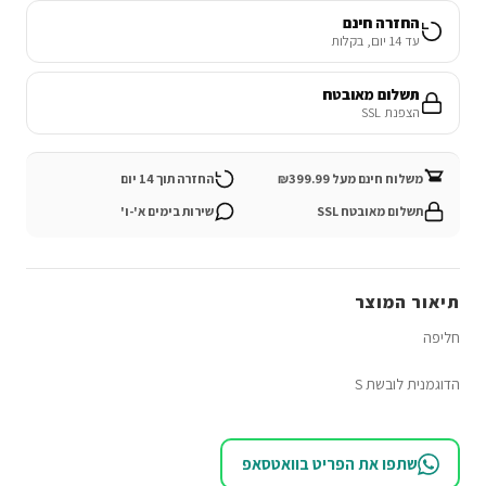
החזרה חינם
עד 14 יום, בקלות
תשלום מאובטח
הצפנת SSL
משלוח חינם מעל ₪399.99
החזרה תוך 14 יום
תשלום מאובטח SSL
שירות בימים א'-ו'
תיאור המוצר
חליפה
הדוגמנית לובשת S
שתפו את הפריט בוואטסאפ