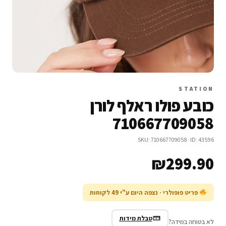
STATION
כובע פולו ראלף לורן
710667709058
SKU: 710667709058 · ID: 43596
₪
299.90
פריט פופולרי · נצפה היום ע"י 49 לקוחות
טבלת מידות
לא בטוחה במידה?