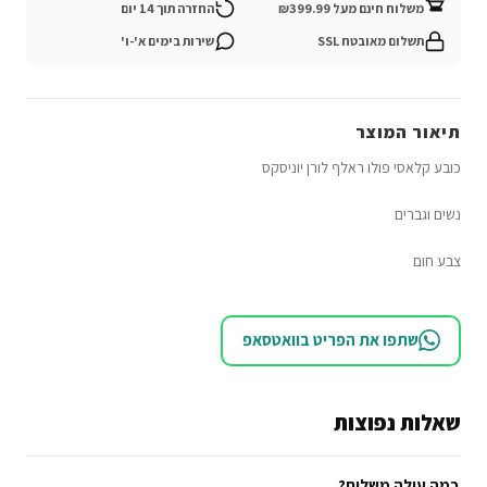
משלוח חינם מעל ₪399.99
החזרה תוך 14 יום
תשלום מאובטח SSL
שירות בימים א'-ו'
תיאור המוצר
כובע קלאסי פולו ראלף לורן יוניסקס
נשים וגברים
צבע חום
שתפו את הפריט בוואטסאפ
שאלות נפוצות
כמה עולה משלוח?