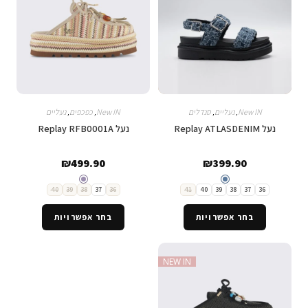
New IN
,
נעליים
,
סנדלים
New IN
,
כפכפים
,
נעליים
נעל Replay ATLASDENIM
נעל Replay RFB0001A
₪
499.90
₪
399.90
40
39
38
37
36
41
40
39
38
37
36
בחר אפשרויות
בחר אפשרויות
NEW IN