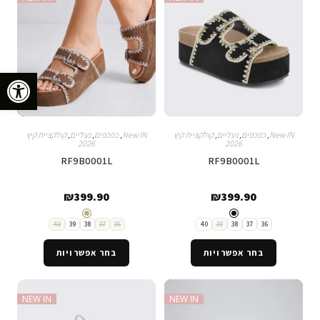
פתח סרגל נגישות
New IN
,
כפכפים
,
נעליים
,
קולקציית קיץ
New IN
,
כפכפים
,
נעליים
,
קולקציית קיץ
2026
2026
RF9B0001L
RF9B0001L
₪
399.90
₪
399.90
40
39
38
37
36
40
39
38
37
36
בחר אפשרויות
בחר אפשרויות
NEW IN
NEW IN