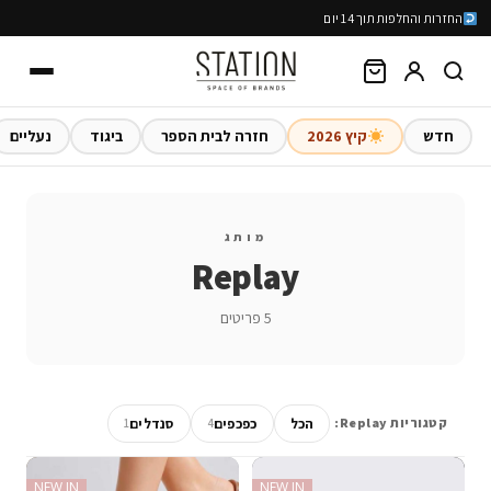
החזרות והחלפות תוך 14 יום
חדש
קיץ 2026
חזרה לבית הספר
ביגוד
נעליים
מותג
Replay
5 פריטים
הכל
כפכפים
סנדלים
קטגוריות Replay:
1
4
NEW IN
NEW IN