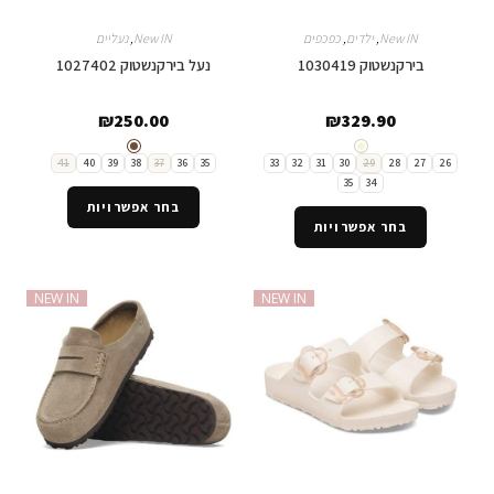
New IN
,
ילדים
,
כפכפים
New IN
,
נעליים
בירקנשטוק 1030419
נעל בירקנשטוק 1027402
₪
250.00
₪
329.90
41
40
39
38
37
36
35
33
32
31
30
29
28
27
26
35
34
בחר אפשרויות
בחר אפשרויות
NEW IN
NEW IN