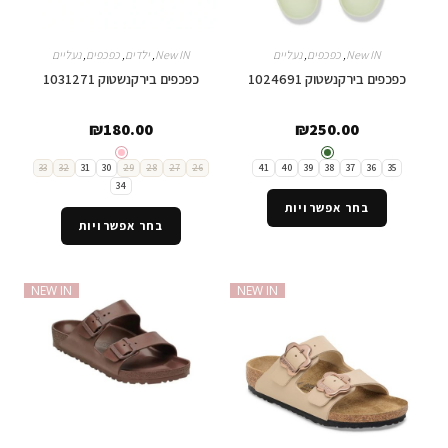
New IN
,
כפכפים
,
נעליים
New IN
,
ילדים
,
כפכפים
,
נעליים
כפכפים בירקנשטוק 1024691
כפכפים בירקנשטוק 1031271
₪
180.00
₪
250.00
33
32
31
30
29
28
27
26
41
40
39
38
37
36
35
34
בחר אפשרויות
בחר אפשרויות
NEW IN
NEW IN