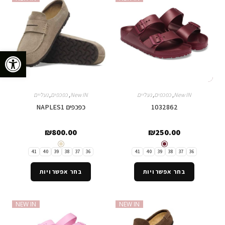
פתח סרגל נגישות
New IN
,
כפכפים
,
נעליים
New IN
,
כפכפים
,
נעליים
1032862
כפכפים NAPLES1
₪
800.00
₪
250.00
41
40
39
38
37
36
41
40
39
38
37
36
בחר אפשרויות
בחר אפשרויות
NEW IN
NEW IN