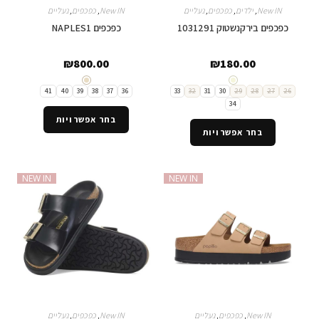
New IN
,
ילדים
,
כפכפים
,
נעליים
New IN
,
כפכפים
,
נעליים
כפכפים בירקנשטוק 1031291
כפכפים NAPLES1
₪
800.00
₪
180.00
41
40
39
38
37
36
33
32
31
30
29
28
27
26
34
בחר אפשרויות
בחר אפשרויות
NEW IN
NEW IN
New IN
,
כפכפים
,
נעליים
New IN
,
כפכפים
,
נעליים