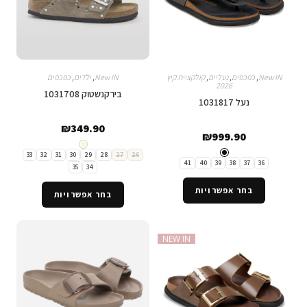
New IN
,
כפכפים
,
נעליים
,
קולקציית קיץ
New IN
,
ילדים
,
כפכפים
2026
בירקנשטוק 1031708
נעל 1031817
₪
349.90
₪
999.90
33
32
31
30
29
28
27
26
41
40
39
38
37
36
35
34
בחר אפשרויות
בחר אפשרויות
NEW IN