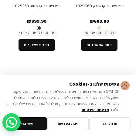
כפכפים בירקנשטוק 1029760
כפכפים בירקנשטוק 1029353
₪
999.90
₪
600.00
41
40
39
38
37
36
40
39
38
37
36
בחר אפשרויות
בחר אפשרויות
NEW IN
השימוש שלנו ב-Cookies
STATION משתמשת בעוגיות חיוניות לפעולת האתר וכן בעוגיות אנליטיקה
ושיווק על-מנת לשפר את חוויית הגלישה ולהציג מודעות רלוונטיות. תוכלו
לאשר את כולן, לסרב לעוגיות לא-חיוניות, או לנהל את ההעדפות שלכם. מידע
מלא ב-
מדיניות הפרטיות
.
סרב להכל
ניהול העדפות
אשר הכל
כפכפים
,
נעליים
New IN
,
כפכפים
,
נעליים