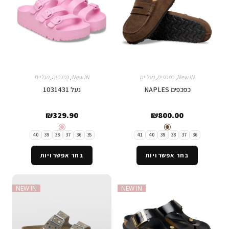
New IN
,
כפכפים
,
נעליים
New IN
,
כפכפים
,
נעליים
כפכפים NAPLES
נעל 1031431
₪
329.90
₪
800.00
40
39
38
37
36
35
41
40
39
38
37
36
בחר אפשרויות
בחר אפשרויות
NEW IN
NEW IN